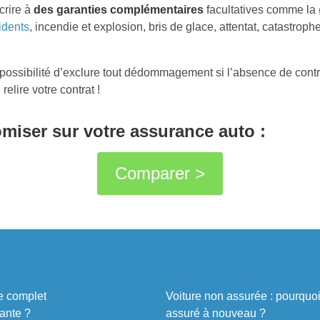
crire à
des garanties complémentaires
facultatives comme la
idents
, incendie et explosion, bris de glace, attentat, catastrophe
 possibilité d’exclure tout dédommagement si l’absence de contrô
relire votre contrat !
miser sur votre assurance auto :
Comparer >
de complet
Voiture non assurée : pourquo
lante ?
assuré à nouveau ?