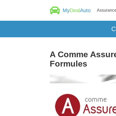
My
Deal
Auto
Assurance
C
A Comme Assure :
Formules