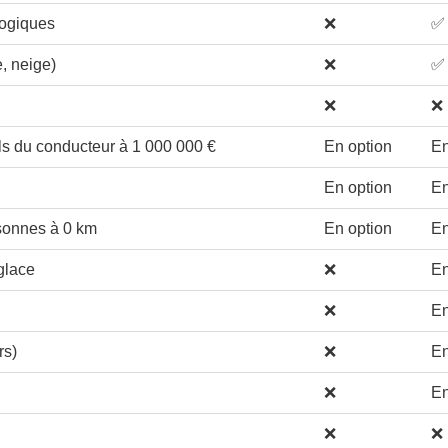
logiques
❌
✅
e, neige)
❌
✅
❌
❌
s du conducteur à 1 000 000 €
En option
En
En option
En
rsonnes à 0 km
En option
En
 glace
❌
En
❌
En
rs)
❌
En
❌
En
❌
❌